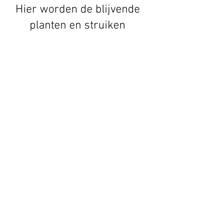
Hier worden de blijvende
planten en struiken
geplaatst zoals rabarber,
artisjok,….
vrije veld
Hier worden allerlei door
elkaar geplant zoals
bloemen, sla, spinazi, prei,
aardappelen… wat we dat
jaar extra nodig achten.
Serre
Hier worden planten
voorgezaaid.